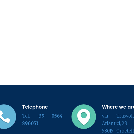
Telephone
Where we ar
Tel.
+39 0564
via Trasvola
896053
Atlantici, 28
58015 Orbetel