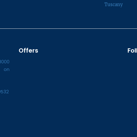
Tuscany
Offers
Fol
8000
1 on
0532