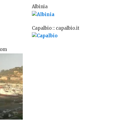
Albinia
Capalbio :: capalbio.it
com