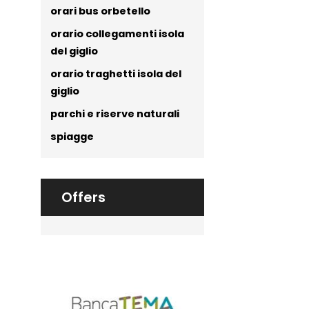
orari bus orbetello
orario collegamenti isola
del giglio
orario traghetti isola del
giglio
parchi e riserve naturali
spiagge
Offers