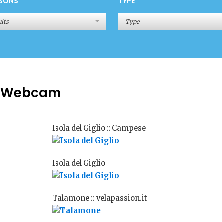
SONS
TYPE
lts
Type
o Webcam
Isola del Giglio :: Campese
Isola del Giglio
Talamone :: velapassion.it