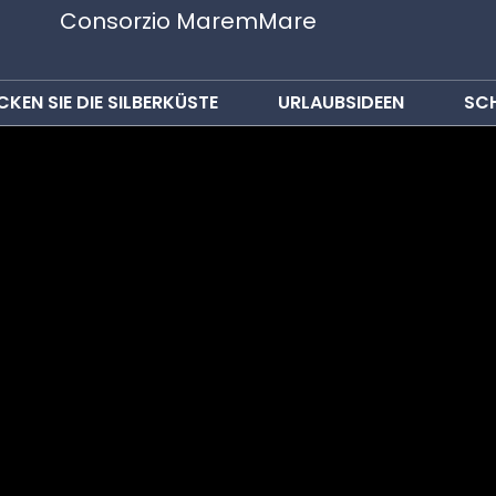
Consorzio MaremMare
KEN SIE DIE SILBERKÜSTE
URLAUBSIDEEN
SC