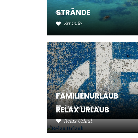
STRÄNDE
Strände
FAMILIENURLAUB
Familienurlaub
RELAX URLAUB
Relax Urlaub