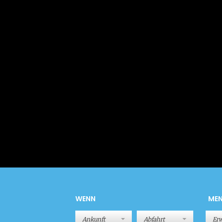
WENN
ME
Er