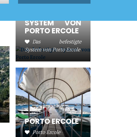
DAS
BEFESTIGTE
SYSTEM VON
PORTO ERCOLE
Das befestigte
System von Porto Ercole
PORTO ERCOLE
Porto Ercole