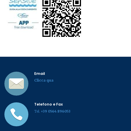
Email
Clicca qua
Telefono e Fax
Tel.
+39 0564 896053