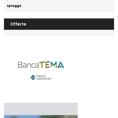
spiagge
Offerte