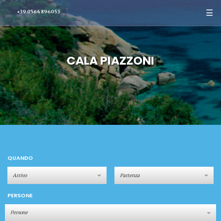
☰
+39 0564 896053
CALA PIAZZONI
QUANDO
PERSONE
Persone