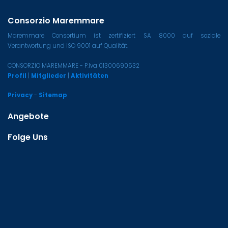
Consorzio Maremmare
Maremmare Consortium ist zertifiziert SA 8000 auf soziale
Verantwortung und ISO 9001 auf Qualität.
CONSORZIO MAREMMARE - P.Iva 01300690532
Profil
|
Mitglieder
|
Aktivitäten
Privacy
-
Sitemap
Angebote
Folge Uns