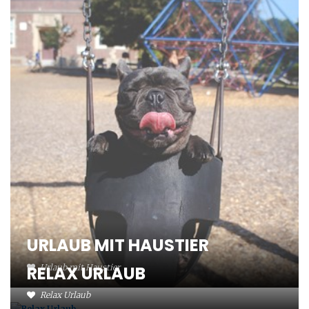
URLAUB MIT HAUSTIER
RELAX URLAUB
Urlaub mit Haustier
Relax Urlaub