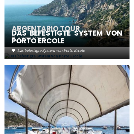
ARGENTARIO TOUR
DAS BEFESTIGTE SYSTEM VON
PORTO ERCOLE
Argentario Tour
Das befestigte System von Porto Ercole