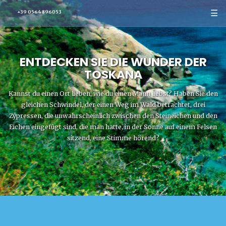
☰
+39 0564 896053
ENTDECKEN SIE DIE WUNDER DER
TOSKANA
Kannst du einen Ort lieben, wie du einen Mann liebst? Haben Sie den
gleichen Schwindel, der einen Weg im Wald betrachtet, drei
Zypressen, die unwahrscheinlich zwischen den Steineichen und den
Eichen eingefügt sind, die man hatte, in der Sonne auf einem Felsen
sitzend, eine Stimme hörend?