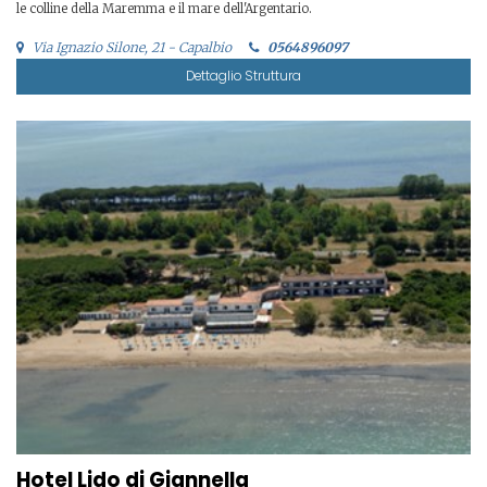
le colline della Maremma e il mare dell'Argentario.
Via Ignazio Silone, 21 - Capalbio
0564896097
Dettaglio Struttura
Hotel Lido di Giannella