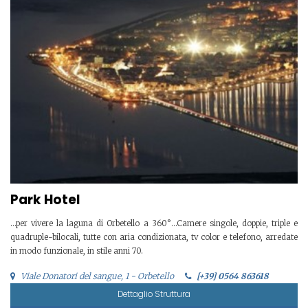
Park Hotel
…per vivere la laguna di Orbetello a 360°…Camere singole, doppie, triple e
quadruple-bilocali, tutte con aria condizionata, tv color e telefono, arredate
in modo funzionale, in stile anni 70.
Viale Donatori del sangue, 1 - Orbetello
[+39] 0564 863618
Dettaglio Struttura