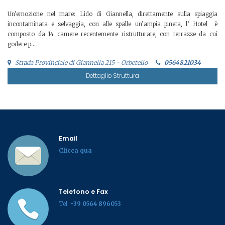
Un’emozione nel mare: Lido di Giannella, direttamente sulla spiaggia
incontaminata e selvaggia, con alle spalle un’ampia pineta, l’ Hotel è
composto da 14 camere recentemente ristrutturate, con terrazze da cui
godere p...
Strada Provinciale di Giannella 215 - Orbetello
0564821034
Dettaglio Struttura
Email
Clicca qua
Telefono e Fax
Tel.
+39 0564 896053