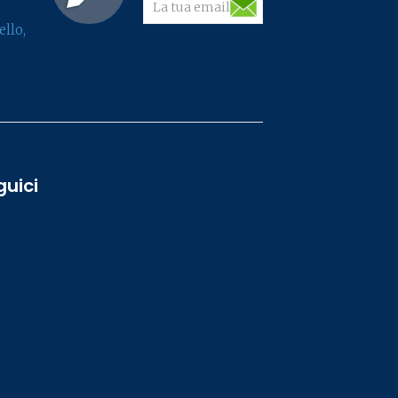
llo,
guici