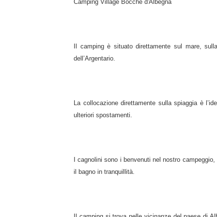
Camping Village Bocche d'Albegna
Il camping è situato direttamente sul mare, sulla
dell’Argentario.
La collocazione direttamente sulla spiaggia è l’id
ulteriori spostamenti.
I cagnolini sono i benvenuti nel nostro campeggio
il bagno in tranquillità.
Il camping si trova nelle vicinanze del paese di A