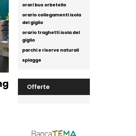
orari bus orbetello
orario collegamenti isola
del giglio
orario traghetti isola del
giglio
parchi e riserve naturali
spiagge
ng
Offerte