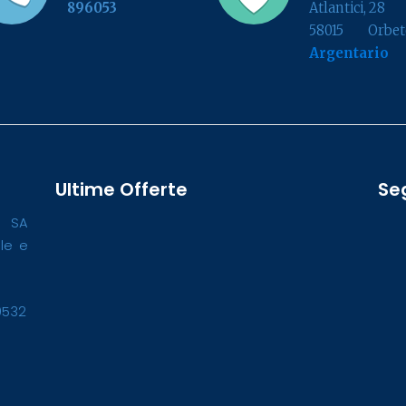
896053
Atlantici, 28
58015 Orbete
Argentario
Ultime Offerte
Se
o SA
ale e
0532