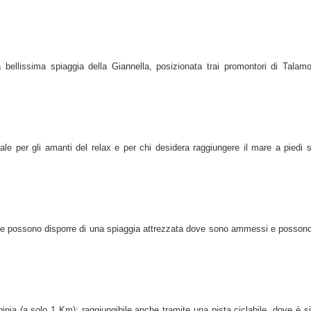
 bellissima spiaggia della Giannella, posizionata trai promontori di Talam
eale per gli amanti del relax e per chi desidera raggiungere il mare a piedi 
, e possono disporre di una spiaggia attrezzata dove sono ammessi e possono
lbinia (a solo 1 Km
); raggiungibile anche tramite una pista ciclabile, dove è s