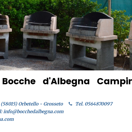
 Bocche d'Albegna Campi
a (58015) Orbetello - Grosseto
Tel. 0564870097
l: info@bocchedalbegna.com
na.com