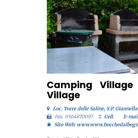
Camping Village
Village
Loc. Torre delle Saline, S.P. Giannell
Fax. 0564870097
Cell.
E-mai
Sito Web: www.www.bocchedalbeg