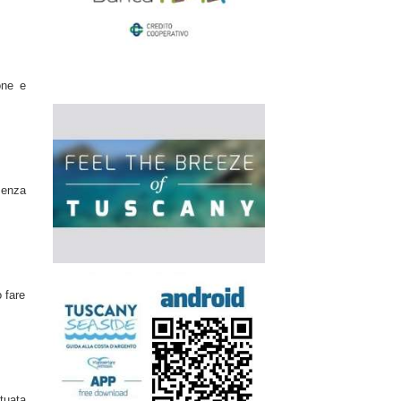
one e
senza
 fare
ituata