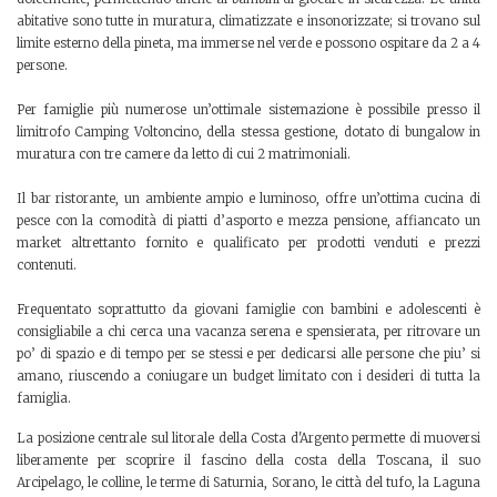
abitative sono tutte in muratura, climatizzate e insonorizzate; si trovano sul
limite esterno della pineta, ma immerse nel verde e possono ospitare da 2 a 4
persone.
Per famiglie più numerose un’ottimale sistemazione è possibile presso il
limitrofo Camping Voltoncino, della stessa gestione, dotato di bungalow in
muratura con tre camere da letto di cui 2 matrimoniali.
Il bar ristorante, un ambiente ampio e luminoso, offre un’ottima cucina di
pesce con la comodità di piatti d’asporto e mezza pensione, affiancato un
market altrettanto fornito e qualificato per prodotti venduti e prezzi
contenuti.
Frequentato soprattutto da giovani famiglie con bambini e adolescenti è
consigliabile a chi cerca una vacanza serena e spensierata, per ritrovare un
po’ di spazio e di tempo per se stessi e per dedicarsi alle persone che piu’ si
amano, riuscendo a coniugare un budget limitato con i desideri di tutta la
famiglia.
La posizione centrale sul litorale della Costa d'Argento permette di muoversi
liberamente per scoprire il fascino della costa della Toscana, il suo
Arcipelago, le colline, le terme di Saturnia, Sorano, le città del tufo, la Laguna