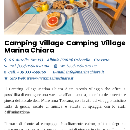
Camping Village Camping Village
Marina Chiara
S.S. Aurelia, Km 153 - Albinia (58010) Orbetello - Grosseto
Tel. [+39] 0564 870304
Fax. [+39] 0564 870108
Cell. + 39 333 4599168
E-mail: info@marinachiara.it
Sito Web: www.www.marinachiara.it
Il Camping Village Marina Chiara è un piccolo villaggio che offre la
possibilità di coniugare una vacanza all’aria aperta, all’ombra della secolare
pineta del litorale della Maremma Toscana, con la vita del villaggio turistico
fatta di giochi, serate di musica e attività in spiaggia con lo staff
dell’animazione.
Il mare di fronte al campeggio è solitamente calmo, pulito e degrada
dolcemente, permettendo anche ai bambini di giocare in sicurezza. Le unità