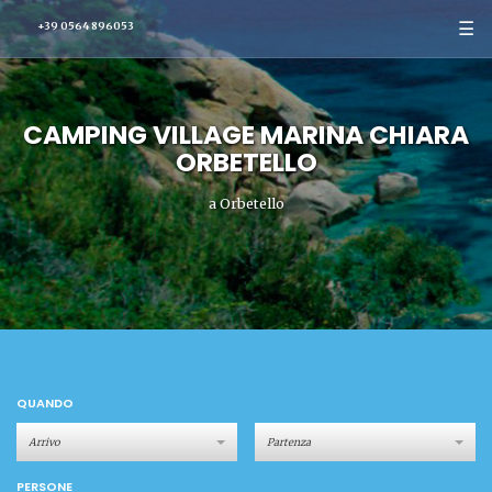
☰
+39 0564 896053
CAMPING VILLAGE MARINA CHIARA
ORBETELLO
a Orbetello
QUANDO
PERSONE