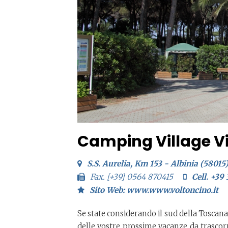
Camping Village V
S.S. Aurelia, Km 153 - Albinia (58015
Fax. [+39] 0564 870415
Cell. +39
Sito Web: www.www.voltoncino.it
Se state considerando il sud della Toscan
delle vostre prossime vacanze da trascorre