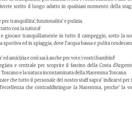
. Avrete scelto il luogo adatto in qualsiasi momento della stag
er tranquillita', funzionalita' e pulizia.
tatto con la natura!
a e giocare tranquillamente in tutto il campeggio, sotto la no
na sportiva ed in spiaggia, dove l’acqua bassa e pulita renderan
 ed amicizia e così sarà anche per voi e i vostri bambini!
legiata e centrale per scoprire il fascino della Costa d'Argent
ago Toscano e la natura incontaminata della Maremma Toscana.
are che tutto il personale del nostro staff sapra' indicarvi per 
d'eccellenza che contraddistingue la Maremma, perche' la vo