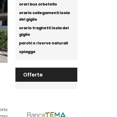
orari bus orbetello
orario collegamenti isola
del giglio
orario traghetti isola del
giglio
parchi e riserve naturali
spiagge
Offerte
meta
tesso