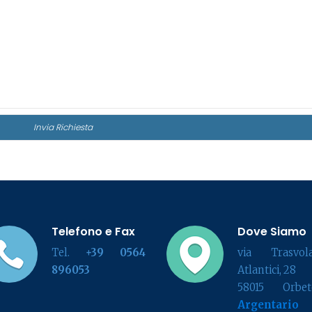
Telefono e Fax
Dove Siamo
Tel.
+39 0564
via Trasvola
896053
Atlantici, 28
58015 Orbete
Argentario