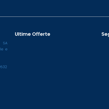
Ultime Offerte
Se
o SA
ale e
0532