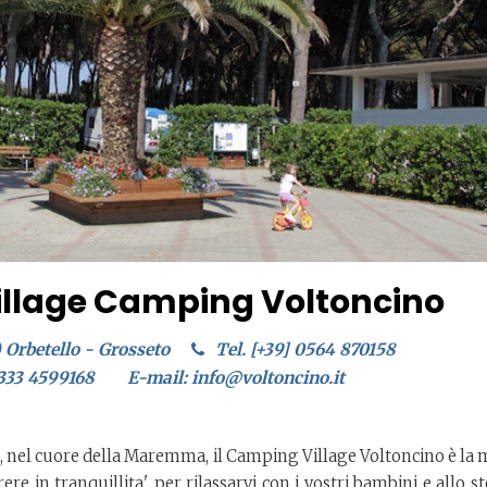
illage Camping Voltoncino
) Orbetello - Grosseto
Tel. [+39] 0564 870158
 333 4599168
E-mail: info@voltoncino.it
a, nel cuore della Maremma, il Camping Village Voltoncino è la 
re in tranquillita', per rilassarvi con i vostri bambini e allo s