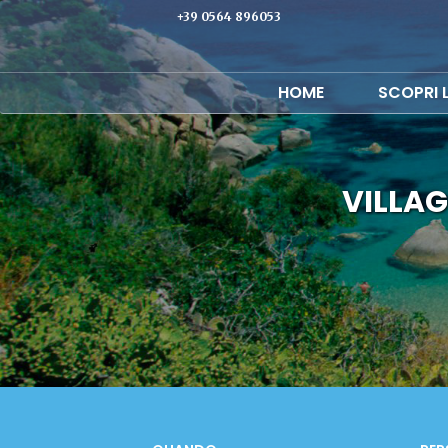
+39 0564 896053
HOME
SCOPRI 
VILLA