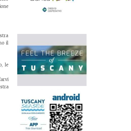
ione
stra
no il
o, le
farvi
stra