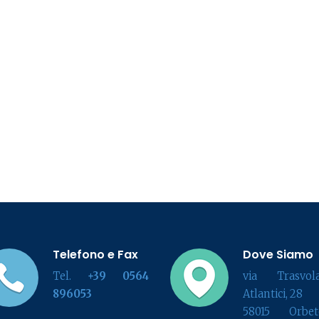
Telefono e Fax
Dove Siamo
Tel.
+39 0564
via Trasvola
896053
Atlantici, 28
58015 Orbete