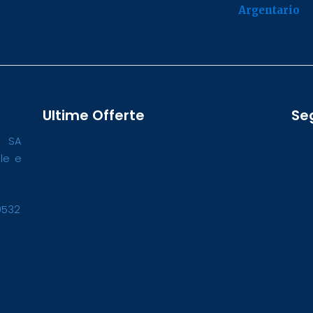
Argentario
Ultime Offerte
Se
o SA
ale e
0532