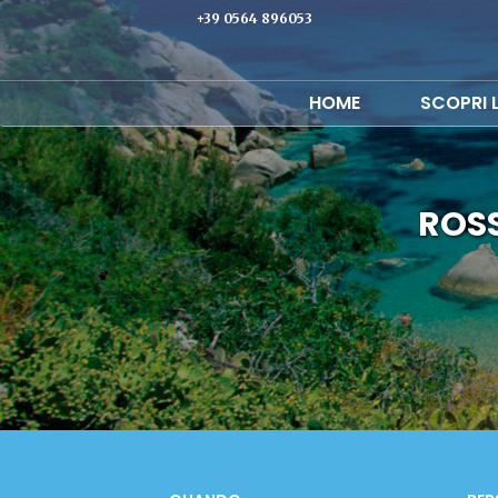
+39 0564 896053
HOME
SCOPRI 
ROSS