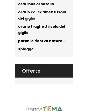
orari bus orbetello
orario collegamenti isola
del giglio
orario traghetti isola del
giglio
parchi e riserve naturali
spiagge
Offerte