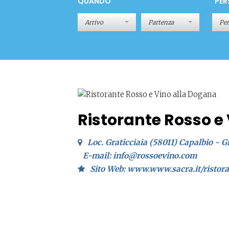
QUANDO
PER
Pe
Ristorante Rosso e
Loc. Graticciaia (58011) Capalbio - G
E-mail: info@rossoevino.com
Sito Web: www.www.sacra.it/ristora