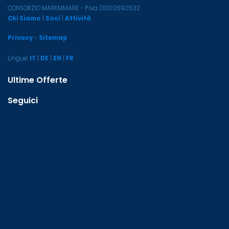
CONSORZIO MAREMMARE - P.Iva 01300690532
Chi Siamo
|
Soci
|
Attività
Privacy
-
Sitemap
Lingue:
IT
|
DE
|
EN
|
FR
Ultime Offerte
Seguici