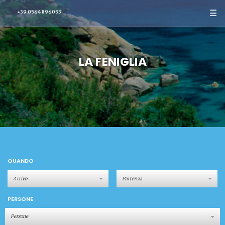
☰
+39 0564 896053
LA FENIGLIA
QUANDO
PERSONE
Persone