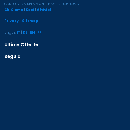
CONSORZIO MAREMMARE - P.Iva 01300690532
Chi Siamo
|
Soci
|
Attività
Privacy
-
Sitemap
Lingue:
IT
|
DE
|
EN
|
FR
Ultime Offerte
Seguici