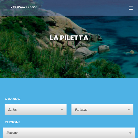
☰
+39 0564 896053
LA PILETTA
QUANDO
PERSONE
Persone