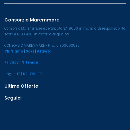
Consorzio Maremmare
Consorzio Maremmare è certificato SA 8000 in materia di responsabilità
sociale e ISO 9001 in materia di qualità.
CONSORZIO MAREMMARE - P.Iva 01300690532
Chi Siamo
|
Soci
|
Attività
Privacy
-
Sitemap
Lingue:
IT
|
DE
|
EN
|
FR
Ultime Offerte
Seguici