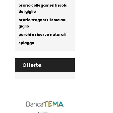
orario collegamenti isola
del giglio
orario traghetti isola del
giglio
parchi e riserve naturali
spiagge
Offerte