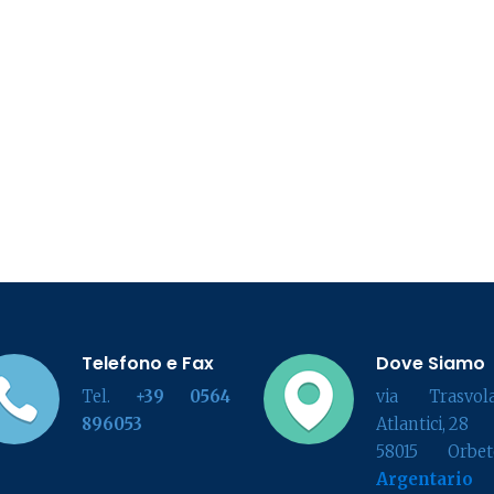
Telefono e Fax
Dove Siamo
Tel.
+39 0564
via Trasvola
896053
Atlantici, 28
58015 Orbete
Argentario