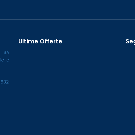
Ultime Offerte
Se
o SA
ale e
0532