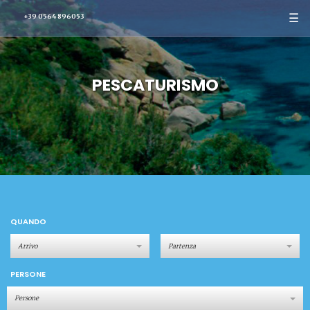
☰
+39 0564 896053
PESCATURISMO
QUANDO
PERSONE
Persone