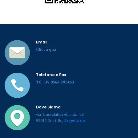
Email
Clicca qua
Telefono e Fax
Tel.
+39 0564 896053
Dove Siamo
via Trasvolatori Atlantici, 28
58015 Orbetello,
Argentario