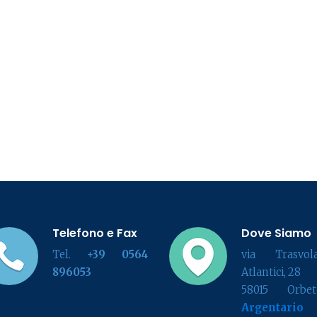
Telefono e Fax
Dove Siamo
Tel.
+39 0564
via Trasvola
896053
Atlantici, 28
58015 Orbete
Argentario