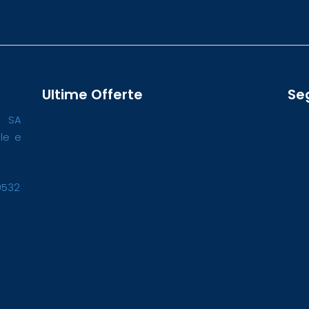
Ultime Offerte
Se
o SA
ale e
0532