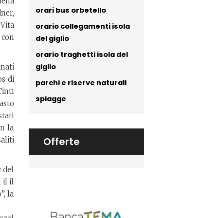
della
orari bus orbetello
ner,
 Vita
orario collegamenti isola
a con
del giglio
orario traghetti isola del
giglio
inati
os di
parchi e riserve naturali
inti
spiagge
asto
stati
on la
Offerte
aliti
e del
il il
”, la