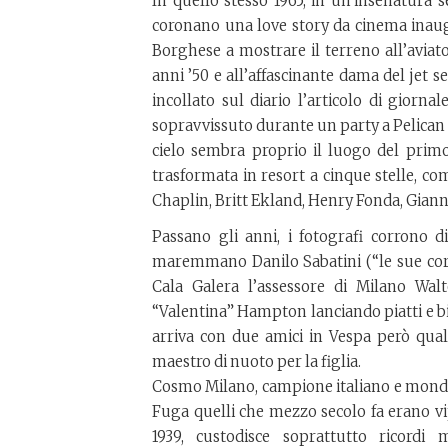
In quello stesso 1965, in un’insenatura 
coronano una love story da cinema inaugur
Borghese a mostrare il terreno all’aviat
anni ’50 e all’affascinante dama del jet 
incollato sul diario l’articolo di gior
sopravvissuto durante un party a Pelican P
cielo sembra proprio il luogo del primo
trasformata in resort a cinque stelle, c
Chaplin, Britt Ekland, Henry Fonda, Gianni
Passano gli anni, i fotografi corrono 
maremmano Danilo Sabatini (“le sue corna 
Cala Galera l’assessore di Milano Walt
“Valentina” Hampton lanciando piatti e b
arriva con due amici in Vespa però qual
maestro di nuoto per la figlia.
Cosmo Milano, campione italiano e mondial
Fuga quelli che mezzo secolo fa erano vi
1939, custodisce soprattutto ricordi