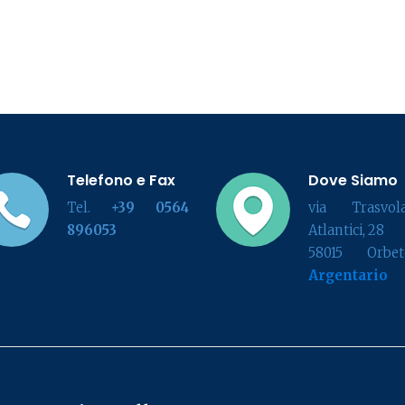
Telefono e Fax
Dove Siamo
Tel.
+39 0564
via Trasvola
896053
Atlantici, 28
58015 Orbete
Argentario