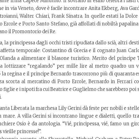
nte Irma Capece Minutolo. Il sovrano in esilio celebra i fasti 
 in via Veneto, dove è facile incontrare Anita Ekberg, Ava Gard
oianni, Walter Chiari, Frank Sinatra. In quelle estati la Dolce
to Ercole e Porto Santo Stefano, già affollati di nobiltà papalin
ano il Promontorio dei Re.
a principessa dagli occhi tristi ripudiata dallo scià, altri dest
taffetta temporale: Costantino di Grecia e il cognato Juan Carl
Olanda a alimentare il blasone turistico. Merito del principe T
a lottizzare “regalando” per mille lire al metro quadro un v
5 la regina e il principe Bernardo trascorrono più di quaranta e
enza scorta al mercatino di Porto Ercole, Bernardo in Ferrari c
o figlie e i nipoti fra cui Beatrice e Guglielmo che sarebbero poi s
.
ta Liberata la marchesa Lily Gerini dà feste per nobili e stell
are. A villa Gerini si incontrano lingue e dialetti, quello tra 
hiere Osio è da antologia. “Vié, principessa, vié, famo un giro
as vieille princesse!”.