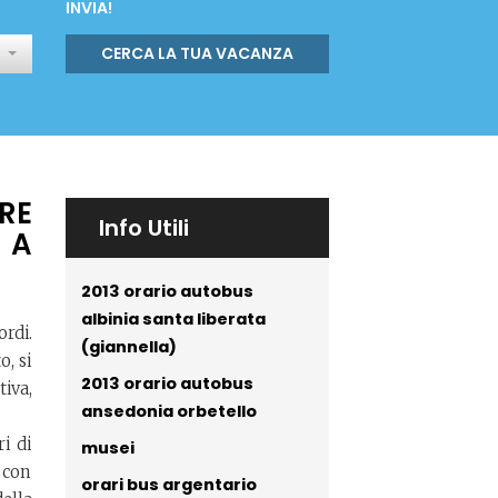
INVIA!
CERCA LA TUA VACANZA
RE
Info Utili
 A
2013 orario autobus
albinia santa liberata
ordi.
(giannella)
o, si
2013 orario autobus
iva,
ansedonia orbetello
i di
musei
 con
orari bus argentario