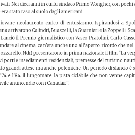
vati. Nei dieci anni in cui fu sindaco Primo Wongher, con pochi 
era stato raso al suolo dagli americani.
giovane neolaureato carico di entusiasmo. Ispirandosi a Spol
na arrivarono Calindri, Buazzelli, la Guarnieri e la Zoppelli, Sca
anciò il Premio giornalistico con Vasco Pratolini, Carlo Casso
andare al cinema, ce n’era anche uno all’aperto: ricordo che nel
Pozzarello, Ndr) presentarono in prima nazionale il film “La ve
i porti e insediamenti residenziali, premesse del turismo nauti
ato grandi attese ma anche polemiche. Un periodo di slancio è s
 ’74 e l’84: il lungomare, la pista ciclabile che non venne capit
ivile antincendio con i Canadair”.