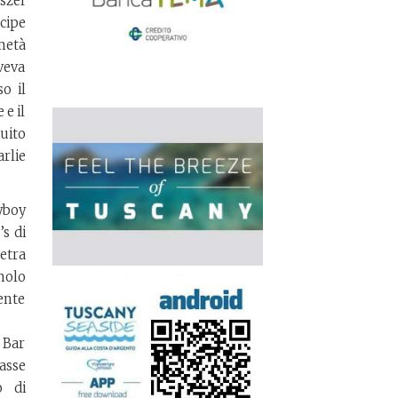
szel
ncipe
metà
aveva
o il
 e il
uito
rlie
yboy
s di
etra
molo
ente
 Bar
asse
o di