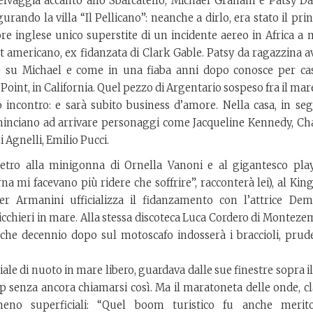
selvaggia accanto allo Sbarcatello, Michael Graham e Patsy Da
ando la villa “Il Pellicano”: neanche a dirlo, era stato il pri
ore inglese unico superstite di un incidente aereo in Africa a 
set americano, ex fidanzata di Clark Gable. Patsy da ragazzina 
nale su Michael e come in una fiaba anni dopo conosce per cas
oint, in California. Quel pezzo di Argentario sospeso fra il mare
 incontro: e sarà subito business d’amore. Nella casa, in seg
ominciano ad arrivare personaggi come Jacqueline Kennedy, Cha
 Agnelli, Emilio Pucci.
dietro alla minigonna di Ornella Vanoni e al gigantesco pla
mi facevano più ridere che soffrire”, racconterà lei), al King’
er Armanini ufficializza il fidanzamento con l’attrice Dem
icchieri in mare. Alla stessa discoteca Luca Cordero di Monteze
che decennio dopo sul motoscafo indosserà i braccioli, prud
e di nuoto in mare libero, guardava dalle sue finestre sopra il
p senza ancora chiamarsi così. Ma il maratoneta delle onde, cl
 meno superficiali: “Quel boom turistico fu anche merit