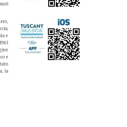
aiuti
eto,
ccia,
la e
 1963
rgine
co e
tato
a, la