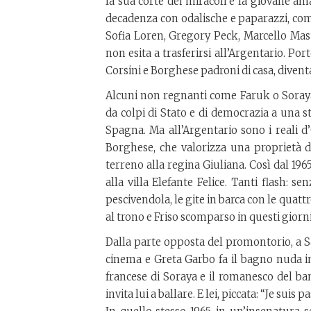
la sua corte dei miracoli e la giovane ama
decadenza con odalische e paparazzi, come
Sofia Loren, Gregory Peck, Marcello Mastr
non esita a trasferirsi all’Argentario. Por
Corsini e Borghese padroni di casa, divent
Alcuni non regnanti come Faruk o Soraya, l
da colpi di Stato e di democrazia a una s
Spagna. Ma all’Argentario sono i reali d’
Borghese, che valorizza una proprietà d
terreno alla regina Giuliana. Così dal 196
alla villa Elefante Felice. Tanti flash: s
pescivendola, le gite in barca con le quattr
al trono e Friso scomparso in questi giorni
Dalla parte opposta del promontorio, a San
cinema e Greta Garbo fa il bagno nuda in m
francese di Soraya e il romanesco del banc
invita lui a ballare. E lei, piccata: “Je suis p