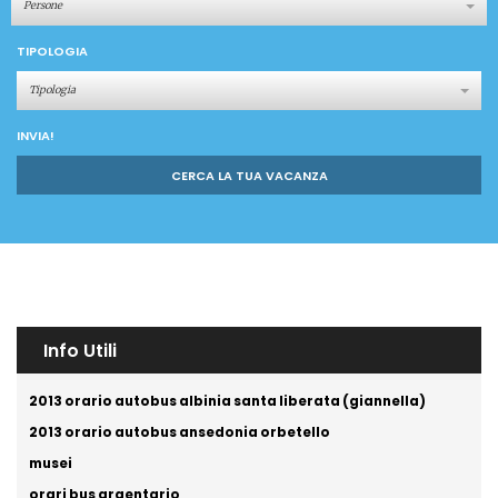
Persone
TIPOLOGIA
Tipologia
INVIA!
CERCA LA TUA VACANZA
Info Utili
2013 orario autobus albinia santa liberata (giannella)
2013 orario autobus ansedonia orbetello
musei
orari bus argentario