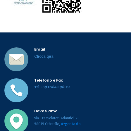
Email
Clicca qua
Telefono e Fax
Tel.
+39 0564 896053
Dove Siamo
via Trasvolatori Atlantici, 28
58015 Orbetello,
Argentario