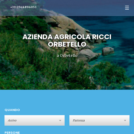
☰
+39 0564 896053
AZIENDA AGRICOLA RICCI
ORBETELLO
a Orbetello
QUANDO
PERSONE