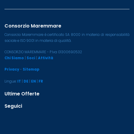
Consorzio Maremmare
Consorzio Maremmare è certificato SA 8000 in materia di responsabilità
sociale e ISO 9001 in materia di qualità.
CONSORZIO MAREMMARE - P.Iva 01300690532
Chi Siamo
|
Soci
|
Attività
Privacy
-
Sitemap
Lingue:
IT
|
DE
|
EN
|
FR
Ultime Offerte
Seguici