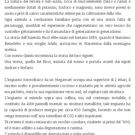
La natura dei terreni è sub-acida, ricca di microelementi (ferro e rame) e
mediamente dotati di potassio, fosforo e magnesio, sono invece poveri in
azoto e privi di calcio caratteristiche ottime per la coltivazione della vite.
Ogni azienda a conduzione familiare porta con sé una storia fatta di
personaggi, aneddoti ed esperienze che rappresentano un vero tesoro da
custodire gelosamente e da tramandare di generazione in generazione.
La storia dell’Azienda Ricci ebbe inizio nel lontano 1880, quando il bisnonno
Benedetto e sua moglie Adele, arrivarono in Maremma dalla montagna
aretina.
Con nonno Quinto incomincia la storia dei loro vigneti.
Una storia, quella dei Ricci, iniziata dal nonno e portata avanti dai nipoti
Andrea e Stefano.
L’impianto fotovoltaico da un Megawatt occupa una superficie di 2 ettari, il
terreno scelto è prevalentemente roccioso e inadatto per le attività agricole
ma perfetto, vista la sua esposizione verso sud, ad ospitare tale struttura.
L’impianto si estende sopra una collina, ma nel contempo invisibile, è
costituito da 4166 pannelli montati su strutture metalliche, tale impianto ha
la capacità di produrre energia per circa 850 famiglie, facendo si che non
venga immesso nell’aria tonnellate di CO2 e altri inquinanti.
Di recente è stato restaurato un vecchio casolare, risalente ai primi del ‘900,
ed è stato adibito a sala degustazione e cantina.
L’azienda è disponibile per degustazioni e visite guidate.