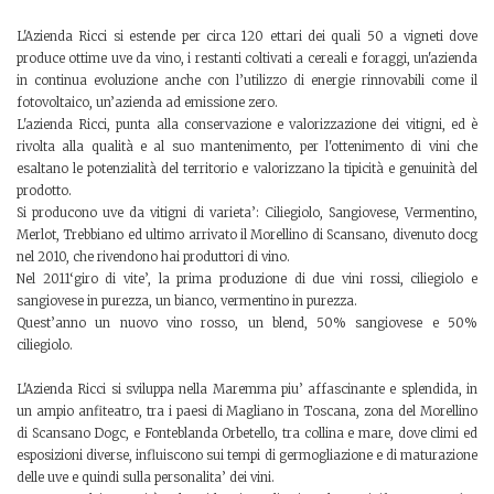
L'Azienda Ricci si estende per circa 120 ettari dei quali 50 a vigneti dove
produce ottime uve da vino, i restanti coltivati a cereali e foraggi, un'azienda
in continua evoluzione anche con l’utilizzo di energie rinnovabili come il
fotovoltaico, un’azienda ad emissione zero.
L'azienda Ricci, punta alla conservazione e valorizzazione dei vitigni, ed è
rivolta alla qualità e al suo mantenimento, per l'ottenimento di vini che
esaltano le potenzialità del territorio e valorizzano la tipicità e genuinità del
prodotto.
Si producono uve da vitigni di varieta’: Ciliegiolo, Sangiovese, Vermentino,
Merlot, Trebbiano ed ultimo arrivato il Morellino di Scansano, divenuto docg
nel 2010, che rivendono hai produttori di vino.
Nel 2011‘giro di vite’, la prima produzione di due vini rossi, ciliegiolo e
sangiovese in purezza, un bianco, vermentino in purezza.
Quest’anno un nuovo vino rosso, un blend, 50% sangiovese e 50%
ciliegiolo.
L'Azienda Ricci si sviluppa nella Maremma piu’ affascinante e splendida, in
un ampio anfiteatro, tra i paesi di Magliano in Toscana, zona del Morellino
di Scansano Dogc, e Fonteblanda Orbetello, tra collina e mare, dove climi ed
esposizioni diverse, influiscono sui tempi di germogliazione e di maturazione
delle uve e quindi sulla personalita’ dei vini.