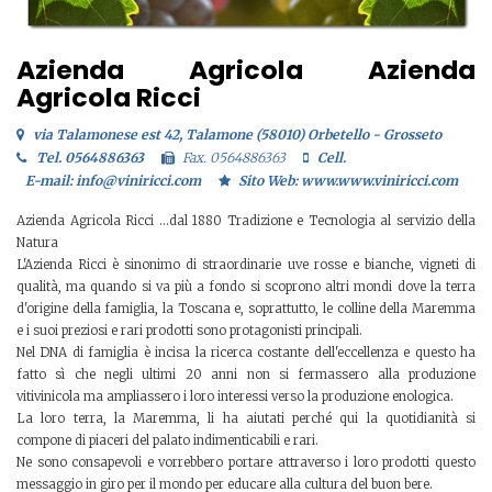
Azienda Agricola Azienda
Agricola Ricci
via Talamonese est 42, Talamone (58010) Orbetello - Grosseto
Tel. 0564886363
Fax. 0564886363
Cell.
E-mail: info@viniricci.com
Sito Web: www.www.viniricci.com
Azienda Agricola Ricci ...dal 1880 Tradizione e Tecnologia al servizio della
Natura
L'Azienda Ricci è sinonimo di straordinarie uve rosse e bianche, vigneti di
qualità, ma quando si va più a fondo si scoprono altri mondi dove la terra
d'origine della famiglia, la Toscana e, soprattutto, le colline della Maremma
e i suoi preziosi e rari prodotti sono protagonisti principali.
Nel DNA di famiglia è incisa la ricerca costante dell'eccellenza e questo ha
fatto sì che negli ultimi 20 anni non si fermassero alla produzione
vitivinicola ma ampliassero i loro interessi verso la produzione enologica.
La loro terra, la Maremma, li ha aiutati perché qui la quotidianità si
compone di piaceri del palato indimenticabili e rari.
Ne sono consapevoli e vorrebbero portare attraverso i loro prodotti questo
messaggio in giro per il mondo per educare alla cultura del buon bere.