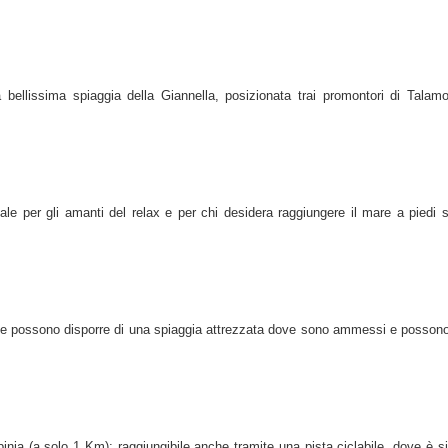
 bellissima spiaggia della Giannella, posizionata trai promontori di Talam
eale per gli amanti del relax e per chi desidera raggiungere il mare a piedi 
, e possono disporre di una spiaggia attrezzata dove sono ammessi e possono
lbinia (a solo 1 Km
); raggiungibile anche tramite una pista ciclabile, dove è s