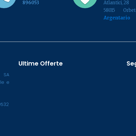
896053
Atlantici, 28
58015 Orbete
Argentario
Ultime Offerte
Se
o SA
ale e
0532