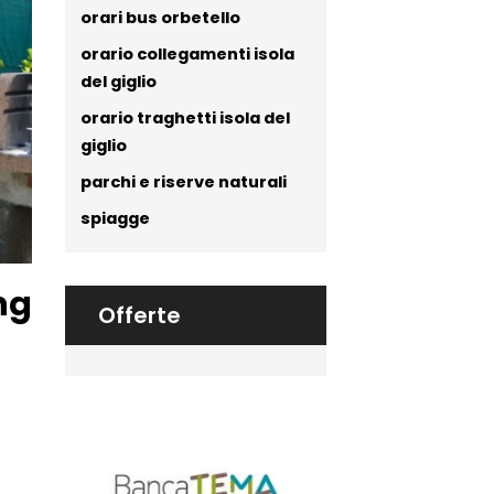
orari bus orbetello
orario collegamenti isola
del giglio
orario traghetti isola del
giglio
parchi e riserve naturali
spiagge
ng
Offerte