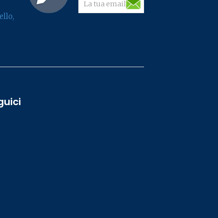
llo,
guici