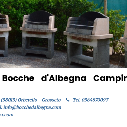
 Bocche d'Albegna Campi
a (58015) Orbetello - Grosseto
Tel. 0564870097
l: info@bocchedalbegna.com
na.com