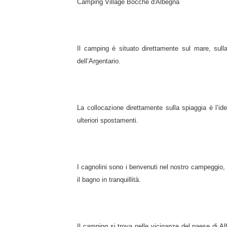
Camping Village Bocche d'Albegna
Il camping è situato direttamente sul mare, sulla
dell’Argentario.
La collocazione direttamente sulla spiaggia è l’id
ulteriori spostamenti.
I cagnolini sono i benvenuti nel nostro campeggio
il bagno in tranquillità.
Il camping si trova nelle vicinanze del paese di A