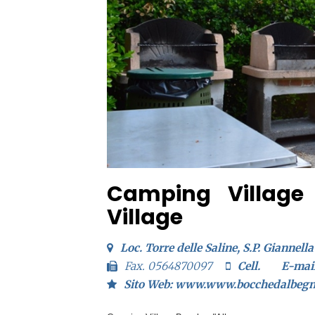
Camping Village
Village
Loc. Torre delle Saline, S.P. Giannell
Fax. 0564870097
Cell.
E-mai
Sito Web: www.www.bocchedalbeg