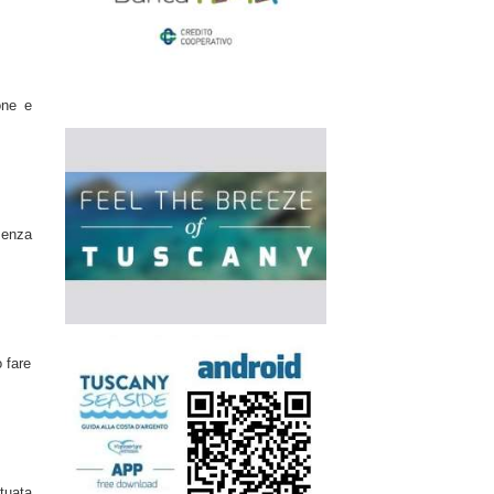
one e
senza
 fare
ituata