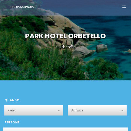
☰
+39 0564 896053
PARK HOTEL ORBETELLO
a Orbetello
QUANDO
PERSONE