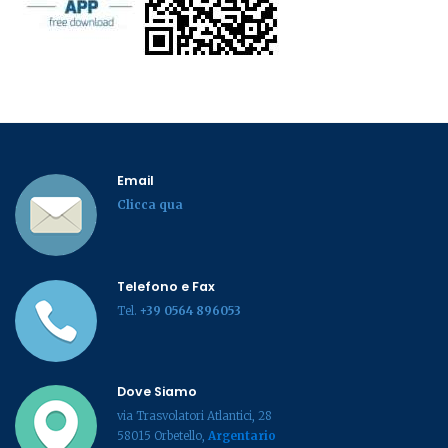
Email
Clicca qua
Telefono e Fax
Tel.
+39 0564 896053
Dove Siamo
via Trasvolatori Atlantici, 28
58015 Orbetello,
Argentario