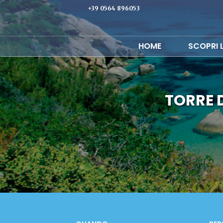
+39 0564 896053
HOME
SCOPRI 
TORRE 