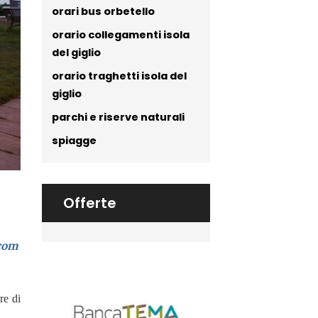
orari bus orbetello
orario collegamenti isola
del giglio
orario traghetti isola del
giglio
parchi e riserve naturali
spiagge
Offerte
.com
re di