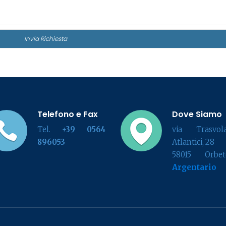
Telefono e Fax
Dove Siamo
Tel.
+39 0564
via Trasvola
896053
Atlantici, 28
58015 Orbete
Argentario