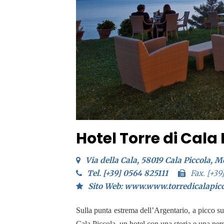
Hotel Torre di Cala
Via della Cala, 58019 Cala Piccola, 
Tel. [+39] 0564 825111
Fax. [+39
Sito Web: www.www.torredicalapic
Sulla punta estrema dell’Argentario, a picco sul
Cala Piccola, un hotel con una storia e una per