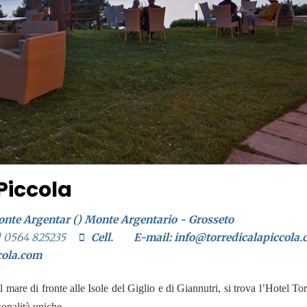
 Piccola
Monte Argentar () Monte Argentario - Grosseto
] 0564 825235
Cell.
E-mail: info@torredicalapiccola
cola.com
 mare di fronte alle Isole del Giglio e di Giannutri, si trova l’Hotel Tor
sonalità uniche.