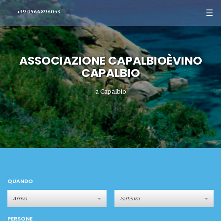
☰
+39 0564 896053
ASSOCIAZIONE CAPALBIOÈVINO
CAPALBIO
a Capalbio
QUANDO
PERSONE