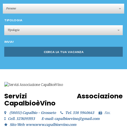
Persone
TIPOLOGIA
Tipologia
INVIA!
CERCA LA TUA VACANZA
Servizi Associazione
CapalbioèVino
(58011) Capalbio - Grosseto
Tel. 338 5940643
Fax.
Cell. 3276393553
E-mail: capalbioevino@gmail.com
Sito Web: www.www.capalbioevino.com