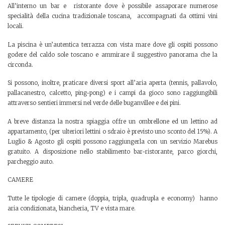
All’interno un bar e ristorante dove è possibile assaporare numerose
specialità della cucina tradizionale toscana, accompagnati da ottimi vini
locali.
La piscina è un’autentica terrazza con vista mare dove gli ospiti possono
godere del caldo sole toscano e ammirare il suggestivo panorama che la
circonda.
Si possono, inoltre, praticare diversi sport all’aria aperta (tennis, pallavolo,
pallacanestro, calcetto, ping-pong) e i campi da gioco sono raggiungibili
attraverso sentieri immersi nel verde delle buganvillee e dei pini.
A breve distanza la nostra spiaggia offre un ombrellone ed un lettino ad
appartamento, (per ulteriori lettini o sdraio è previsto uno sconto del 15%). A
Luglio & Agosto gli ospiti possono raggiungerla con un servizio Marebus
gratuito. A disposizione nello stabilimento bar-ristorante, parco giorchi,
parcheggio auto.
CAMERE
Tutte le tipologie di camere (doppia, tripla, quadrupla e economy) hanno
aria condizionata, biancheria, TV e vista mare.