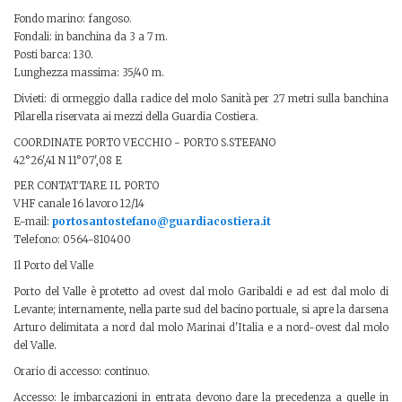
Fondo marino: fangoso.
Fondali: in banchina da 3 a 7 m.
Posti barca: 130.
Lunghezza massima: 35/40 m.
Divieti: di ormeggio dalla radice del molo Sanità per 27 metri sulla banchina
Pilarella riservata ai mezzi della Guardia Costiera.
COORDINATE PORTO VECCHIO - PORTO S.STEFANO
42°26',41 N 11°07',08 E
PER CONTATTARE IL PORTO
VHF canale 16 lavoro 12/14
E-mail:
portosantostefano@guardiacostiera.it
Telefono: 0564-810400
Il Porto del Valle
Porto del Valle è protetto ad ovest dal molo Garibaldi e ad est dal molo di
Levante; internamente, nella parte sud del bacino portuale, si apre la darsena
Arturo delimitata a nord dal molo Marinai d'Italia e a nord-ovest dal molo
del Valle.
Orario di accesso: continuo.
Accesso: le imbarcazioni in entrata devono dare la precedenza a quelle in