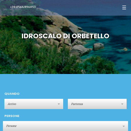
☰
+39 0564 896053
IDROSCALO DI ORBETELLO
QUANDO
PERSONE
Persone