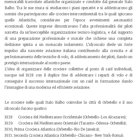
memorabili trasvolate atlantiche organizzate e condotte dal generale Italo
Balbo. Tra le sue mura si studiarono i piani operativi e si addestrarono gli
uomini che parteciparono alle crociere intercontinentali tra le quali spiccano
quelle Atlantiche, considerate per l’epoca avvenimenti aeronautici
eccezionali. Queste imprese dimostravano l’alta professionalità dei piloti
sorretta da un’ineccepibile organizzazione tecnico-logistica, e dal supporto
di una preparazione professionale e morale che richiese una completa
dedizione spinta a un monacale isolamento. L’idroscalo diede un forte
impulso alla nascente aviazione italiana contribuendo alla crescita e al
perfezionamento delle tecniche di volo, di addestramento dei piloti, dando un
prestigio internazionale al nostro paese.
L’idea di organizzare delle crociere collettive al posto di raid individuali,
nacque nel 1928 con il duplice fine di addestrare i reparti di volo e di
conseguire il successo internazionale con un raid in formazione dando
l’immagine di una moderna ed efficiente aviazione.
Le crociere nelle quali Italo Balbo coinvolse la città di Orbetello e il suo
idroscalo furono quattro:
1928 Crociera del Mediterraneo Occidentale (Orbetello-Los Alcazares);
1929 Crociera del Mediterraneo Orientale (Taranto-Odessa-Orbetello);
1930, Prima Crociera Atlantica (Orbetello-Rio De Janeiro);
1933, Seconda Crociera Atlantica (Orbetello-Chicago- New York-Roma).