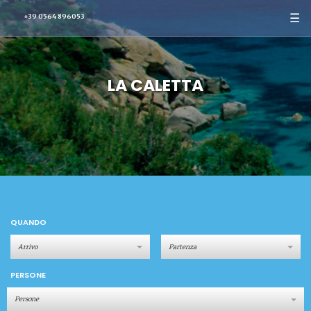
☰
+39 0564 896053
LA CALETTA
QUANDO
PERSONE
Persone