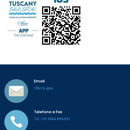
Email
Clicca qua
Telefono e Fax
Tel.
+39 0564 896053