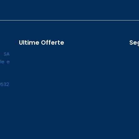
Ultime Offerte
Se
o SA
ale e
0532