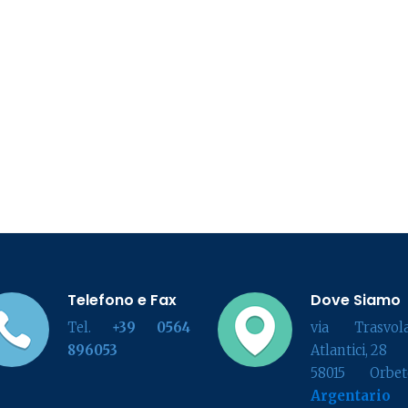
Telefono e Fax
Dove Siamo
Tel.
+39 0564
via Trasvola
896053
Atlantici, 28
58015 Orbete
Argentario