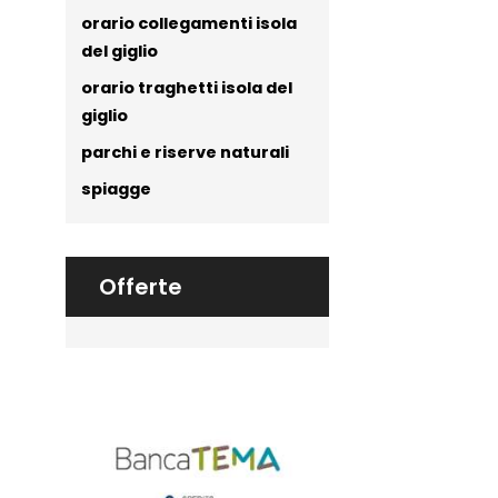
orario collegamenti isola
del giglio
orario traghetti isola del
giglio
parchi e riserve naturali
spiagge
Offerte