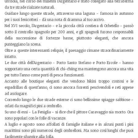
un'isola, nel corso dei millenni l'Argentario è stato collegato alla terraferma
da tre strade rialzate naturali.
Guidare lungo queste strade, attraverso una laguna - famosa in autunno
per i suoi fenicotteri - dà una nota di dramma al tuo arrivo.
Nel XVI secolo, l'Argentario - e la piccola città costiera di Orbetello - passò
sotto il controllo spagnolo per 200 anni, e gli spagnoli furono responsabili
della successione di fortezze basse, piuttosto eleganti, che ancora
punteggiano la scena.
Oltre a queste interessanti reliquie, il paesaggio rimane straordinariamente
intatto.
Le due città dell'Argentario - Porto Santo Stefano e Porto Ercole - hanno
sopportato una certa quantità di chi-chiing ma mantengono ancora una vita
per tutto l'anno come porti di pesca funzionanti.
Accanto alle boutique eleganti che vendono bikini troppo costosi e le
espadrillas di quest'anno, ci sono ancora fiorenti pescivendoli e reti appese
ad asciugare.
Correndo lungo le due strade esterne ci sono bellissime spiagge sabbiose -
orlati da magnifici pini a ombrello.
Su uno di essi - La Feniglia - si dice che il pittore Caravaggio sia morto. Ora
sono popolari con le folle di vacanze.
A luglio e agosto sono affollati di famiglie italiane e in alcuni punti i pini
marittimi sono più numerosi degli ombrelloni. Ma sono così lunghi che puoi
facilmente sfuggire alla folla.