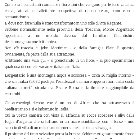
Qui sono i benestanti romani e i fiorentini che vengono per le loro vacanze
estive, attirati dall'allettante prospettiva di riposo, relax, buon cibo e
romanticismo.
È dove non fare nulla è stato trasformato in uno stile di vita elegante.
Sebbene nominalmente nella provincia della Toscana, Monte Argentario
appartiene a un mondo diverso dal familiare Chiantishire
dell'immaginazione britannica.
Non c'è traccia di John Mortimer - o della famiglia Blair. E questo,
ovviamente, fa parte della sua attrazione.
Affittando una villa qui - o prenotando in un hotel - si può sperimentare
qualcosa di come le vacanze italiane in Italia.
L'Argentario è una montagna aspra e scoscesa - circa 16 miglia intorno -
che si innalza (2.032 piedi per l'esattezza) dal mare appena fuori dalla costa
italiana a metà strada tra Pisa e Roma e facilmente raggiungibile da
entrambi.
Gli archeologi dicono che è un po 'di Africa che ha attraversato il
Mediterraneo e si è imbattuto in Italia.
Qui la vostra camera con vista si affaccia su rocce scoscese e ulivi dalle
foglie d'argento che si tuffano in un mare scintillante, con - forse - uno
scorcio di villa di un milionario immersa nella collina selvaggia.
Il profumo del timo selvatico porta la brezza. Sebbene originariamente fosse