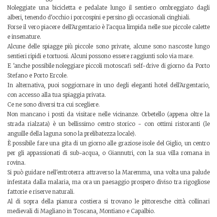
Noleggiate una bicicletta e pedalate lungo il sentiero ombreggiato dagli
alberi, tenendo d'occhio i porcospini e persino gli occasionali cinghiali.
Forse il vero piacere dell'Argentario è l'acqua limpida nelle sue piccole calette
e insenature.
Alcune delle spiagge più piccole sono private, alcune sono nascoste lungo
sentieri ripidi e tortuosi. Alcuni possono essere raggiunti solo via mare.
E 'anche possibile noleggiare piccoli motoscafi self-drive di giorno da Porto
Stefano e Porto Ercole.
In alternativa, puoi soggiornare in uno degli eleganti hotel dell'Argentario,
con accesso alla tua spiaggia privata.
Ce ne sono diversi tra cui scegliere.
Non mancano i posti da visitare nelle vicinanze. Orbetello (appena oltre la
strada rialzata) è un bellissimo centro storico - con ottimi ristoranti (le
anguille della laguna sono la prelibatezza locale).
È possibile fare una gita di un giorno alle graziose isole del Giglio, un centro
per gli appassionati di sub-acqua, o Giannutri, con la sua villa romana in
rovina.
Si può guidare nell'entroterra attraverso la Maremma, una volta una palude
infestata dalla malaria, ma ora un paesaggio prospero diviso tra rigogliose
fattorie e riserve naturali.
Al di sopra della pianura costiera si trovano le pittoresche città collinari
medievali di Magliano in Toscana, Montiano e Capalbio.