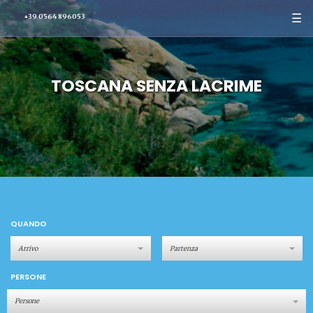
☰
+39 0564 896053
TOSCANA SENZA LACRIME
QUANDO
PERSONE
Persone