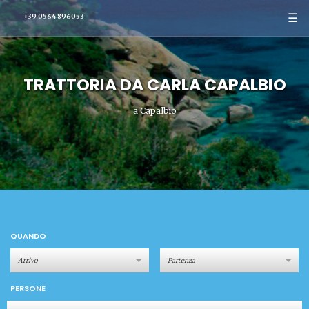
☰
+39 0564 896053
TRATTORIA DA CARLA CAPALBIO
a Capalbio
QUANDO
PERSONE