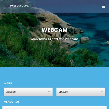
☰
+39 0564 896053
WEBCAM
Maremma Argentario Webcam
WENN
MENSCHEN