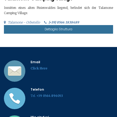
Inmitten eines alten Pinienwaldes liegend, befindet sich der Talamone
Camping Village.
Talamone - Orbetello
[+39] 0564 1838489
Dettaglio Struttura
Email
Click Here
Telefon
Tel.
+39 0564 896053