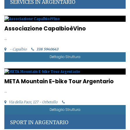
SERVICES IN ARGENTARIO
Associazione CapalbioèVino
...
- Capalbio
338 5940643
Dettaglio Struttura
META Mountain E-bike Tour Argentario
...
Via della Pace, 127 - Orbetello
Dettaglio Struttura
SPORT IN ARGENTARIO