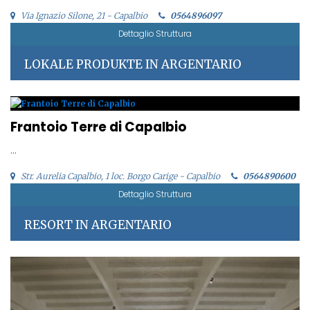
Via Ignazio Silone, 21 - Capalbio
0564896097
Dettaglio Struttura
LOKALE PRODUKTE IN ARGENTARIO
Frantoio Terre di Capalbio
...
Str. Aurelia Capalbio, 1 loc. Borgo Carige - Capalbio
0564890600
Dettaglio Struttura
RESORT IN ARGENTARIO