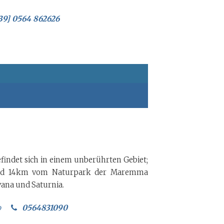
39] 0564 862626
indet sich in einem unberührten Gebiet;
und 14km vom Naturpark der Maremma
vana und Saturnia.
o
0564831090