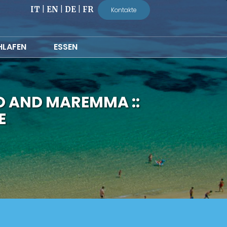
IT
|
EN
|
DE
|
FR
Kontakte
HLAFEN
ESSEN
O AND MAREMMA ::
E