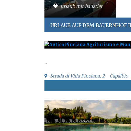
urlaub mit haustier
URLAUB AUF DEM BAUERNHOF 
...
Strada di Villa Pinciana, 2 - Capalbio