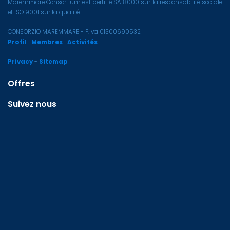
Maremmare Consortium est certifié SA 8000 sur la responsabilité sociale
et ISO 9001 sur la qualité.
CONSORZIO MAREMMARE - P.Iva 01300690532
Profil
|
Membres
|
Activités
Privacy
-
Sitemap
Offres
Suivez nous