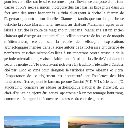
pour les contrôles sur le sel et comme un port fluvial: se compose d'une tour
carrée du XVe siècle siennois, incorporé plus tard par les Espagnols dans un
fort avec des murs bastionnés. Albinia divergeant à droite le chemin de
l'Argentario, construit sur l'oreiller Giannella, tandis que sur la gauche se
détache la route Maremmana, menant au château Marsiliana après avoir
laissé à gauche la route de Magliano in Toscana. Marsiliana est un ancien
château qui émerge au sommet d'une colline couverte de bois et de maquis
méditerranéen, étendu sur la vallée de l'Albuegna. explorations
archéologiques menées dans la zone autour de la forteresse ont déterré de
nombreux et riches nécropoles liées à un important centre étrusque de la
période orientalisante, vraisemblablement détruit par la ville de Vulci dans la
seconde moitié du VIe siècle avant notre ère La tradition l'identifie à Caletra,
cité par Livio et Pline pour désigner le territoire entre Albegna et Fiora.
L'importance de ce règlement est documenté par l'opulence des kits
funéraires déterrés, dont le fameux péroné Corsini (VIII-VII siècle avant JC,
aujourd'hui conservé au Musée archéologique national de Florence), un
chef-d'œuvre de bijoux étrusques, appartenait à un personnage haut rang,
comme en témoigne la découverte des restes du char de guerre.