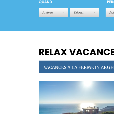
QUAND
PER
Adu
RELAX VACANC
VACANCES À LA FERME IN ARG