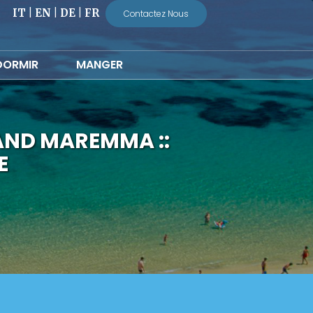
IT
|
EN
|
DE
|
FR
Contactez Nous
DORMIR
MANGER
AND MAREMMA ::
E