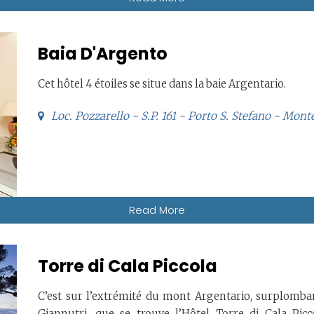
Baia D'Argento
Cet hôtel 4 étoiles se situe dans la baie Argentario.
Loc. Pozzarello - S.P. 161 - Porto S. Stefano - Mon
Read More
Torre di Cala Piccola
C’est sur l’extrémité du mont Argentario, surplombant
Giannutri, que se trouve l’Hôtel Torre di Cala Pic