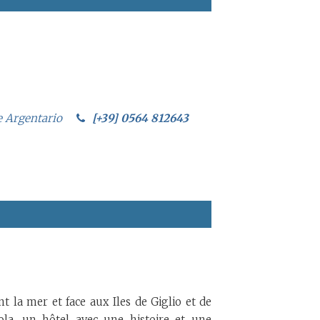
te Argentario
[+39] 0564 812643
 la mer et face aux Iles de Giglio et de
cola, un hôtel avec une histoire et une