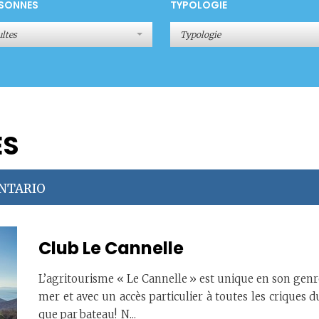
SONNES
TYPOLOGIE
ltes
Typologie
ES
ENTARIO
Club Le Cannelle
L’agritourisme « Le Cannelle » est unique en son genre
mer et avec un accès particulier à toutes les criques d
que par bateau! N...