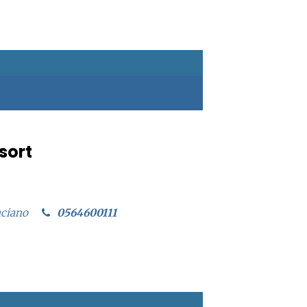
sort
nciano
0564600111