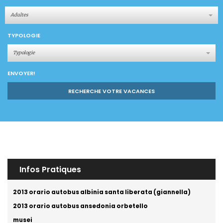
Adultes
TYPOLOGIE
Typologie
ENVOYER!
RECHERCHE VOTRE VACANCES
Infos Pratiques
2013 orario autobus albinia santa liberata (giannella)
2013 orario autobus ansedonia orbetello
musei